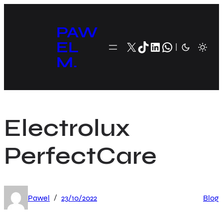
Przejdź
do
PAW
treści
EL
X
TikTok
LinkedIn
WhatsApp
|
M.
Electrolux
PerfectCare
/
Pawel
23/10/2022
Blog