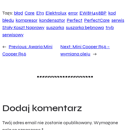
Tags:
błąd
Care
Eh3
Elektrolux
error
EW8H458BP
kod
błędu
kompresor
kondensator
Perfect
PerfectCare
serwis
Stały Koszt Naprawy
suszarka
suszarka bębnowa
tryb
serwisowy
←
Previous:
Awaria Mini
Next:
Mini Cooper R56 –
Cooper R56
wymiana oleju
→
Dodaj komentarz
Twój adres email nie zostanie opublikowany.
Wymagane
pola są oznaczone
*